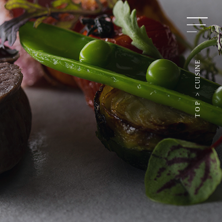
E
N
I
S
I
U
C
TOP