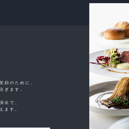
笑顔のために、
注ぎます。
演出で、
えます。