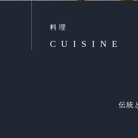
料理
C
U
I
S
I
N
E
伝統