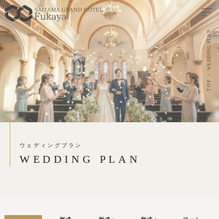
N
A
L
P
G
N
I
D
D
E
W
TOP
ウェディングプラン
W
E
D
D
I
N
G
P
L
A
N