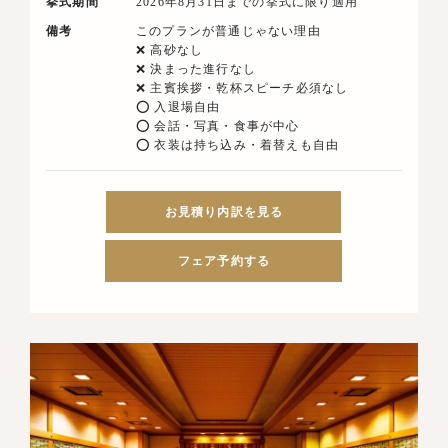
挙式期間
2026年8月31日までの挙式に限り適用
備考
このプランが普通じゃない理由
❌ 高砂なし
❌ 決まった進行なし
❌ 主賓挨拶・乾杯スピーチ必須なし
⭕ 入退場自由
⭕ 会話・写真・食事が中心
⭕ 衣装は持ち込み・着替えも自由
お見積り内訳を見る
フェア予約する