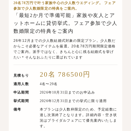
20名78万円で叶う家族中心の少人数ウエディング。 フェア
参加で少人数婚限定の特典をご案内。
「最短2か月で準備可能」家族や友人とア
ットホームに貸切挙式。フェア参加で少人
数婚限定の特典をご案内
26年12月までの少人数結婚式対象の限定プラン。少人数だ
からこそ必要なアイテムを厳選。20名78万円期間限定価格
でご案内。派手ではなく、きちんと心に残る結婚式を挙げ
たい＊そんなおふたりに選ばれています
20名 786500円
見積もり
適用人数
4名〜29名
申込期間
2026年10月31日までのお申込み
挙式期間
2026年12月31日までの挙式に限り適用
備考
本プランは少人数枠限定のため、予定組数に
達し次第終了となります。詳細内容・空き状
況はブライダルフェアにて優先案内いたしま
す。