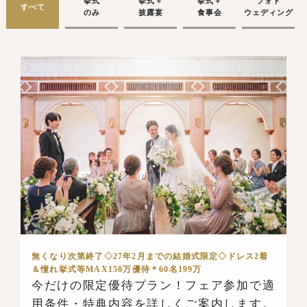
挙式
挙式＋
挙式＋
フォト
すべて
のみ
披露宴
食事会
ウェディング
無くなり次第終了◇27年2月までの結婚式限定◇ドレス2着
＆憧れ挙式等MAX150万優待＊60名199万
今だけの限定優待プラン！フェア参加で適
用条件・特典内容を詳しくご案内します。