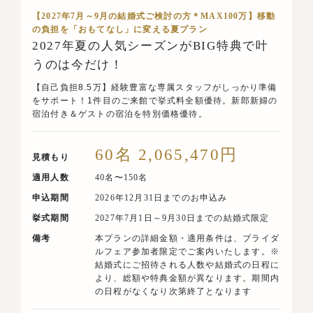
【2027年7月～9月の結婚式ご検討の方＊MAX100万】移動
の負担を「おもてなし」に変える夏プラン
2027年夏の人気シーズンがBIG特典で叶
うのは今だけ！
【自己負担8.5万】経験豊富な専属スタッフがしっかり準備
をサポート！1件目のご来館で挙式料全額優待。新郎新婦の
宿泊付き＆ゲストの宿泊を特別価格優待。
60名 2,065,470円
見積もり
適用人数
40名〜150名
申込期間
2026年12月31日までのお申込み
挙式期間
2027年7月1日～9月30日までの結婚式限定
備考
本プランの詳細金額・適用条件は、ブライダ
ルフェア参加者限定でご案内いたします。※
結婚式にご招待される人数や結婚式の日程に
より、総額や特典金額が異なります。期間内
の日程がなくなり次第終了となります