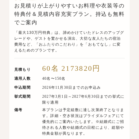
お見積りが上がりやすいお料理や衣装等の
特典付＆見積内容充実プラン。持込も無料
でご案内
「最大130万円特典」は、諦めかけていたドレスのアップグ
レードや、ゲストを驚かせる演出、大切な友人たちの宿泊
費用など、「おふたりのこだわり」を「おもてなし」に変
えるためのプランです。
60名 2173820円
見積もり
適用人数
40名〜150名
申込期間
2026年11月30日までのお申込み
挙式期間
2027年3月1日～2027年6月30日までの挙式に
限り適用
備考
本プランは予定組数に達し次第終了となりま
す。詳細・空き状況はブライダルフェアにて
優先的にご案内いたします。※結婚式にご招
待される人数や結婚式の日程により、総額や
特典金額が異なります。