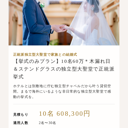
正統派独立型大聖堂で家族との結婚式
【挙式のみプラン】10名60万＊木漏れ日
＆ステンドグラスの独立型大聖堂で正統派
挙式
ホテルとは別敷地に佇む独立型チャペルだから叶う貸切空
間。まるで海外にいるような非日常的な独立型大聖堂で感
動の挙式を。
10名 608,300円
見積もり
適用人数
2名〜30名