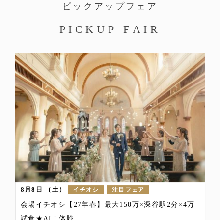
ピックアップフェア
P
I
C
K
U
P
F
A
I
R
8月8日
（土）
イチオシ
注目フェア
会場イチオシ【27年春】最大150万×深谷駅2分×4万
試食★ALL体験