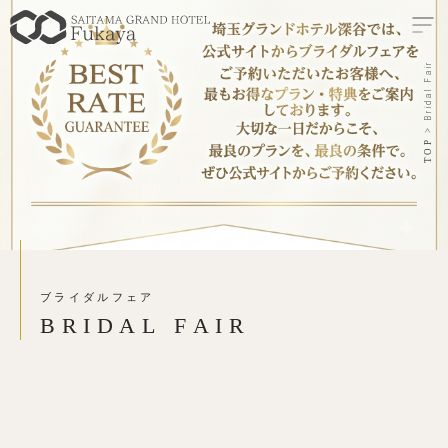
Bridal Fair
TOP
ブライダルフェア
B
R
I
D
A
L
F
A
I
R