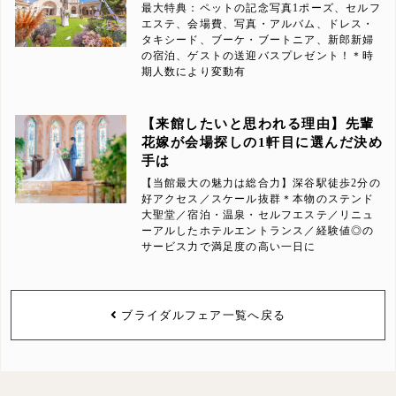
最大特典：ペットの記念写真1ポーズ、セルフ
エステ、会場費、写真・アルバム、ドレス・
タキシード、ブーケ・ブートニア、新郎新婦
の宿泊、ゲストの送迎バスプレゼント！＊時
期人数により変動有
【来館したいと思われる理由】先輩
花嫁が会場探しの1軒目に選んだ決め
手は
【当館最大の魅力は総合力】深谷駅徒歩2分の
好アクセス／スケール抜群＊本物のステンド
大聖堂／宿泊・温泉・セルフエステ／リニュ
ーアルしたホテルエントランス／経験値◎の
サービス力で満足度の高い一日に
ブライダルフェア一覧へ戻る