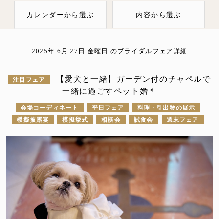
カレンダーから選ぶ
内容から選ぶ
2025年 6月 27日
金曜日
のブライダルフェア詳細
【愛犬と一緒】ガーデン付のチャペルで
注目フェア
一緒に過ごすペット婚＊
会場コーディネート
平日フェア
料理・引出物の展示
模擬披露宴
模擬挙式
相談会
試食会
週末フェア