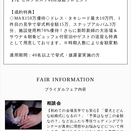
【成約特典】
◇MAX150万優待◇ドレス・タキシード最大10万円、1
件目の見学で挙式料全額15万、スナップアルバム3万
分、施設使用料70%優待！さらに新郎新婦の大浴場＆
サウナ＆朝食ビュッフェ付宿泊やゲストの送迎も特典
として用意しております。※時期人数により金額変動
適用期間：40名以上で挙式・披露宴実施の方
FAIR INFORMATION
ブライダルフェア内容
相談会
【初めての会場見学でも安心】「愛犬とどん
な結婚式になるの？」「予算はなぜこの金額
なの？」などおふたり専任ウェディングプラ
ンナーが真剣に理想やお悩みなどについて伺