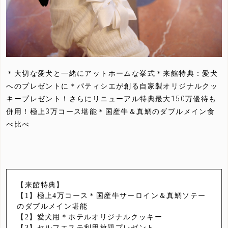
＊大切な愛犬と一緒にアットホームな挙式＊来館特典：愛犬
へのプレゼントに＊パティシエが創る自家製オリジナルクッ
キープレゼント！さらにリニューアル特典最大150万優待も
併用！極上3万コース堪能＊国産牛＆真鯛のダブルメイン食
べ比べ
【来館特典】
【1】極上4万コース＊国産牛サーロイン＆真鯛ソテー
のダブルメイン堪能
【2】愛犬用＊ホテルオリジナルクッキー
【3】セルフエステ利用放題プレゼント