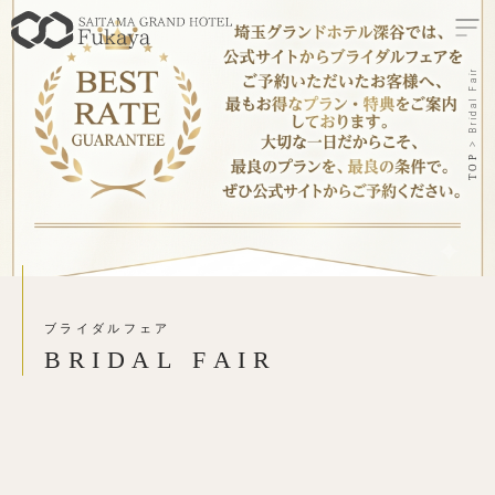
Bridal Fair
TOP
ブライダルフェア
B
R
I
D
A
L
F
A
I
R