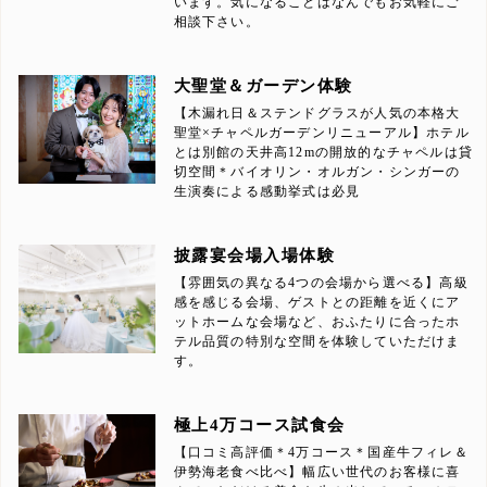
います。気になることはなんでもお気軽にご
相談下さい。
大聖堂＆ガーデン体験
【木漏れ日＆ステンドグラスが人気の本格大
聖堂×チャペルガーデンリニューアル】ホテル
とは別館の天井高12mの開放的なチャペルは貸
切空間＊バイオリン・オルガン・シンガーの
生演奏による感動挙式は必見
披露宴会場入場体験
【雰囲気の異なる4つの会場から選べる】高級
感を感じる会場、ゲストとの距離を近くにア
ットホームな会場など、おふたりに合ったホ
テル品質の特別な空間を体験していただけま
す。
極上4万コース試食会
【口コミ高評価＊4万コース＊国産牛フィレ＆
伊勢海老食べ比べ】幅広い世代のお客様に喜