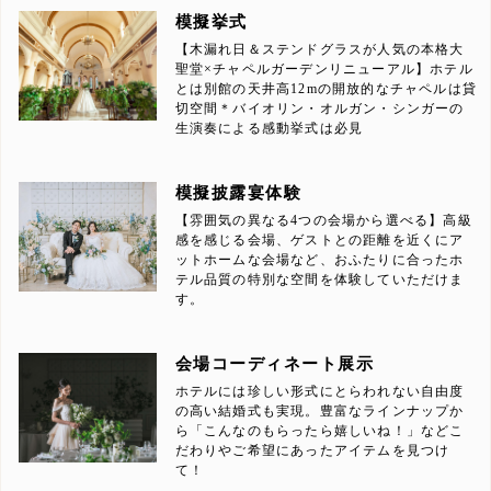
模擬挙式
【木漏れ日＆ステンドグラスが人気の本格大
聖堂×チャペルガーデンリニューアル】ホテル
とは別館の天井高12mの開放的なチャペルは貸
切空間＊バイオリン・オルガン・シンガーの
生演奏による感動挙式は必見
模擬披露宴体験
【雰囲気の異なる4つの会場から選べる】高級
感を感じる会場、ゲストとの距離を近くにア
ットホームな会場など、おふたりに合ったホ
テル品質の特別な空間を体験していただけま
す。
会場コーディネート展示
ホテルには珍しい形式にとらわれない自由度
の高い結婚式も実現。豊富なラインナップか
ら「こんなのもらったら嬉しいね！」などこ
だわりやご希望にあったアイテムを見つけ
て！