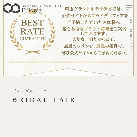
Bridal Fair
TOP
ブライダルフェア
B
R
I
D
A
L
F
A
I
R