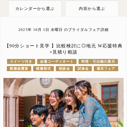
カレンダーから選ぶ
内容から選ぶ
2025年 10月 1日
水曜日
のブライダルフェア詳細
【90分ショート見学 】比較検討に◎地元 W応援特典
×見積り相談
スイーツ付き
会場コーディネート
料理・引出物の展示
模擬披露宴
模擬挙式
相談会
試食会
週末フェア